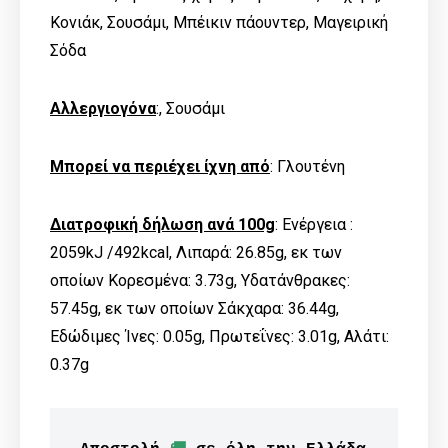
Κονιάκ, Σουσάμι, Μπέικιν πάουντερ, Μαγειρική
Σόδα
Αλλεργιογόνα
:, Σουσάμι
Μπορεί να περιέχει ίχνη από
: Γλουτένη
Διατροφική δήλωση ανά 100g
: Ενέργεια :
2059kJ /492kcal, Λιπαρά: 26.85g, εκ των
οποίων Kορεσμένα: 3.73g, Υδατάνθρακες:
57.45g, εκ των οποίων Σάκχαρα: 36.44g,
Εδώδιμες Ίνες: 0.05g, Πρωτεΐνες: 3.01g, Αλάτι:
0.37g