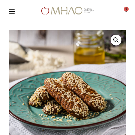
0
Μεταπηδήστε
στο
περιεχόμενο