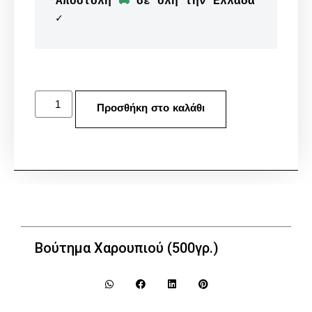
Αποστολή 
🚚
 σε όλη την Ελλάδα 
✓
Προσθήκη στο καλάθι
Βούτημα Χαρουπιού (500γρ.)