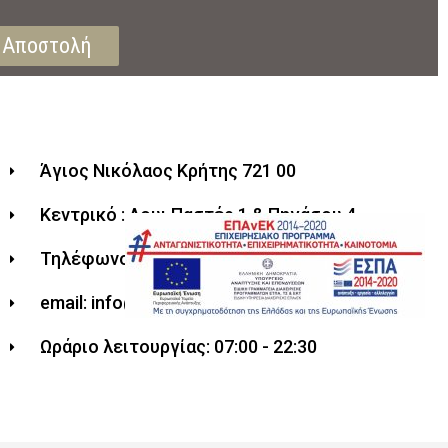
Αποστολή
Άγιος Νικόλαος Κρήτης 721 00
Κεντρικό : Λουι Παστέρ 1 & Πηγάσου 4
Τηλέφωνο: 2841 025931
email: info@milopastry.gr
Ωράριο λειτουργίας: 07:00 - 22:30