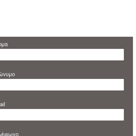
ομα
ώνυμο
il
λέφωνο