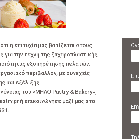
ότι η επιτυχία μας βασίζεται στους
Όν
 για την τέχνη της ζαχαροπλαστικής,
 ποιότητας εξυπηρέτησης πελατών.
ργασιακό περιβάλλον, με συνεχείς
Επ
ς και εξέλιξης.
ογένειας του «ΜΗΛΟ Pastry & Bakery»,
stry.gr ή επικοινώνησε μαζί μας στο
Ema
931.
Τη