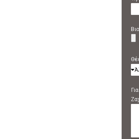
Βι
Θέ
Για
Ζα