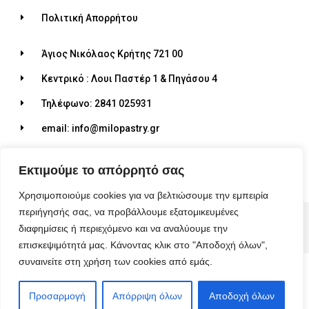
Πολιτική Απορρήτου
Άγιος Νικόλαος Κρήτης 721 00
Κεντρικό : Λουι Παστέρ 1 & Πηγάσου 4
Τηλέφωνο: 2841 025931
email: info@milopastry.gr
Ωράριο λειτουργίας: 07:00 - 22:30
Εκτιμούμε το απόρρητό σας
Χρησιμοποιούμε cookies για να βελτιώσουμε την εμπειρία
περιήγησής σας, να προβάλλουμε εξατομικευμένες
© 2026 ALL RIGHTS RESERVED​
διαφημίσεις ή περιεχόμενο και να αναλύουμε την
MADE WITH ❤ BY BLUEBIRD ADVERTISING​
επισκεψιμότητά μας. Κάνοντας κλικ στο "Αποδοχή όλων",
συναινείτε στη χρήση των cookies από εμάς.
Προσαρμογή
Απόρριψη όλων
Αποδοχή όλων