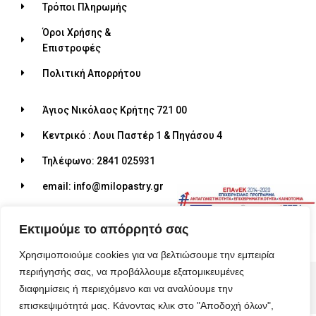
Τρόποι Πληρωμής
Όροι Χρήσης &
Επιστροφές
Πολιτική Απορρήτου
Άγιος Νικόλαος Κρήτης 721 00
Κεντρικό : Λουι Παστέρ 1 & Πηγάσου 4
Τηλέφωνο: 2841 025931
email: info@milopastry.gr
Ωράριο λειτουργίας: 07:00 - 22:30
Εκτιμούμε το απόρρητό σας
Χρησιμοποιούμε cookies για να βελτιώσουμε την εμπειρία
περιήγησής σας, να προβάλλουμε εξατομικευμένες
© 2026 ALL RIGHTS RESERVED​
διαφημίσεις ή περιεχόμενο και να αναλύουμε την
MADE WITH ❤ BY BLUEBIRD ADVERTISING​
επισκεψιμότητά μας. Κάνοντας κλικ στο "Αποδοχή όλων",