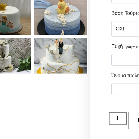
Βάση Τούρτ
Ευχή
Γράψτε ε
Όνομα πωλη