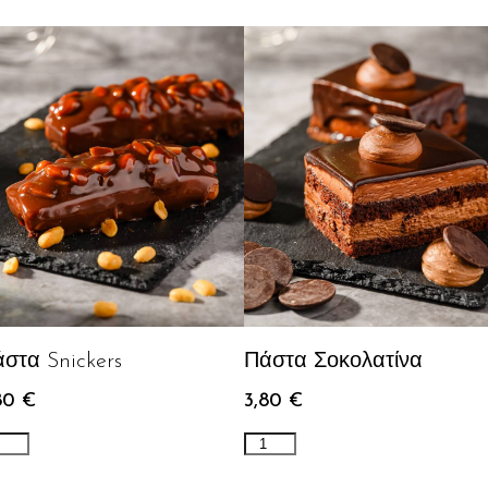
στα Snickers
Πάστα Σοκολατίνα
80
€
3,80
€