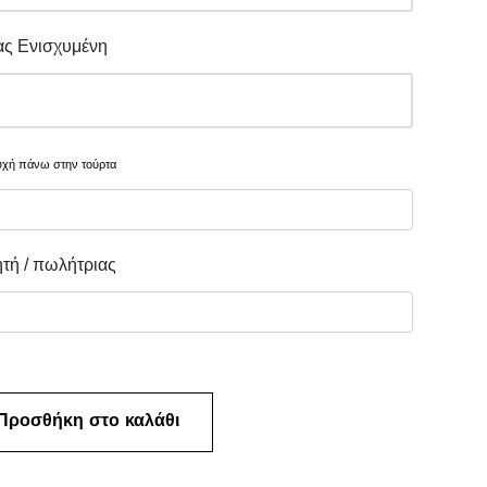
ας Ενισχυμένη
υχή πάνω στην τούρτα
τή / πωλήτριας
Προσθήκη στο καλάθι