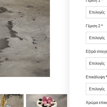
Γέμιση 1
*
Γέμιση 2
*
Εξτρά στοιχε
Επικάλυψη
Χρώμα επικ