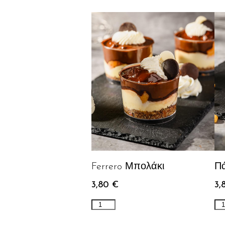
Ferrero Μπολάκι
Πά
3,80
€
3,