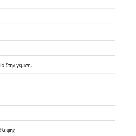
ίο Στην γέμιση.
*
άλυψης