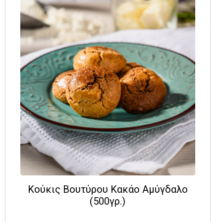
Κούκις Βουτύρου Κακάο Αμύγδαλο
(500γρ.)