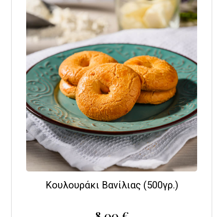
Κουλουράκι Βανίλιας (500γρ.)
8,00
€