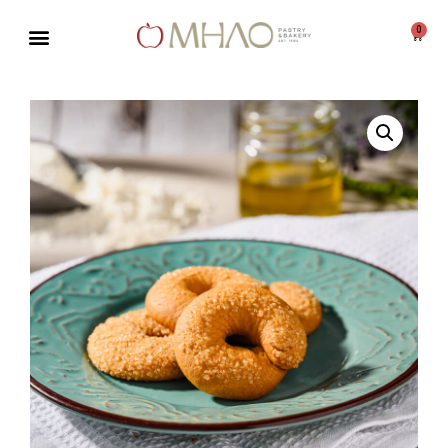
0
Μεταπηδήστε
στο
περιεχόμενο