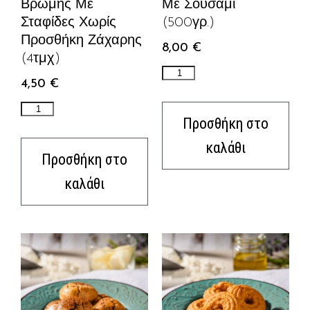
Βρώμης Με
Με Σουσάμι
Σταφίδες Χωρίς
(500γρ.)
Προσθήκη Ζάχαρης
8,00
€
(4τμχ)
4,50
€
Προσθήκη στο
καλάθι
Προσθήκη στο
καλάθι