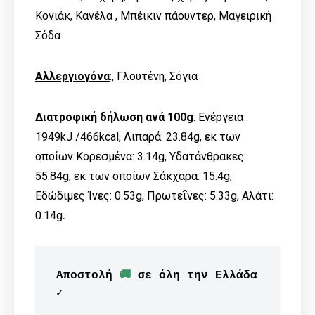
Κονιάκ, Κανέλα , Μπέικιν πάουντερ, Μαγειρική
Σόδα
Αλλεργιογόνα
:, Γλουτένη, Σόγια
Διατροφική δήλωση ανά 100g
: Ενέργεια :
1949kJ /466kcal, Λιπαρά: 23.84g, εκ των
οποίων Kορεσμένα: 3.14g, Υδατάνθρακες:
55.84g, εκ των οποίων Σάκχαρα: 15.4g,
Εδώδιμες Ίνες: 0.53g, Πρωτεΐνες: 5.33g, Αλάτι:
.
0.14g
Αποστολή 
🚚
 σε όλη την Ελλάδα 
✓