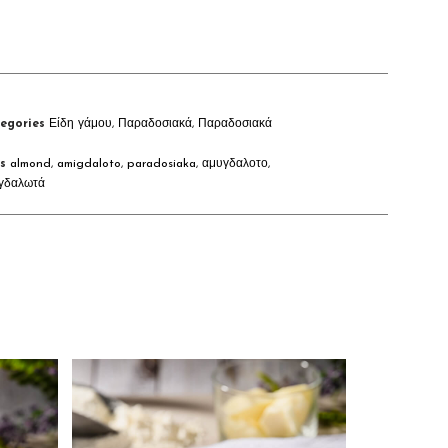
egories
Είδη γάμου
,
Παραδοσιακά
,
Παραδοσιακά
s
almond
,
amigdaloto
,
paradosiaka
,
αμυγδαλοτο
,
γδαλωτά