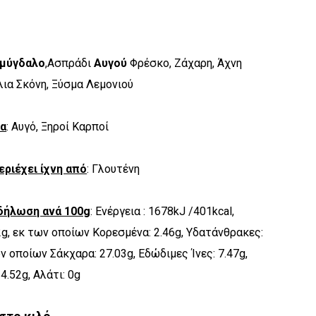
μύγδαλο
,Ασπράδι
Αυγού
Φρέσκο, Ζάχαρη, Άχνη
λια Σκόνη, Ξύσμα Λεμονιού
να
: Αυγό, Ξηροί Καρποί
εριέχει ίχνη από
: Γλουτένη
δήλωση ανά 100g
: Ενέργεια : 1678kJ /401kcal,
2g, εκ των οποίων Kορεσμένα: 2.46g, Υδατάνθρακες:
ων οποίων Σάκχαρα: 27.03g, Εδώδιμες Ίνες: 7.47g,
4.52g, Αλάτι: 0g