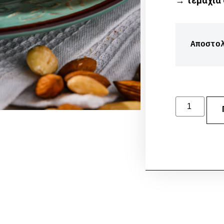
→ τεμάχια 
Αποστο