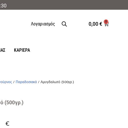
:30
0
0,00
€
Λογαριασμός
ΜΑΣ
ΚΑΡΙΈΡΑ
ούρνος
/
Παραδοσιακά
/ Αμυγδαλωτό (500γρ.)
 (500γρ.)
0
€