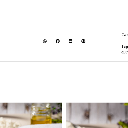
Cat
Tag
αμυ