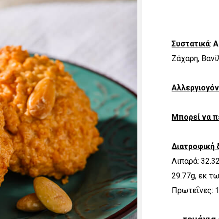
Συστατικά
:
Α
Ζάχαρη, Βανί
Αλλεργιογό
Μπορεί να π
Διατροφική 
Λιπαρά: 32.3
29.77g, εκ τ
Πρωτεΐνες: 1