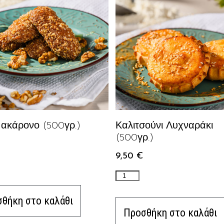
ακάρονο (500γρ.)
Καλιτσούνι Λυχναράκι
(500γρ.)
9,50
€
θήκη στο καλάθι
Προσθήκη στο καλάθι