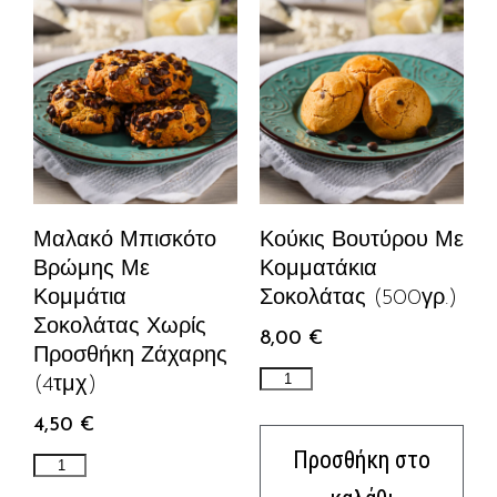
Μαλακό Μπισκότο
Κούκις Βουτύρου Με
Βρώμης Με
Κομματάκια
Κομμάτια
Σοκολάτας (500γρ.)
Σοκολάτας Χωρίς
8,00
€
Προσθήκη Ζάχαρης
(4τμχ)
4,50
€
Προσθήκη στο