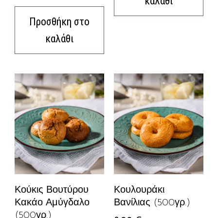
καλάθι
Προσθήκη στο
καλάθι
Κούκις Βουτύρου
Κουλουράκι
Κακάο Αμύγδαλο
Βανίλιας (500γρ.)
(500γρ.)