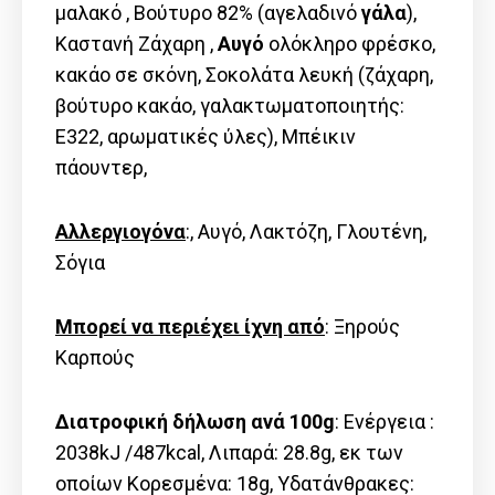
μαλακό , Βούτυρο 82% (αγελαδινό
γάλα
),
Καστανή Ζάχαρη ,
Αυγό
ολόκληρο φρέσκο,
κακάο σε σκόνη, Σοκολάτα λευκή (ζάχαρη,
βούτυρο κακάο, γαλακτωματοποιητής:
Ε322, αρωματικές ύλες), Μπέικιν
πάουντερ,
Αλλεργιογόνα
:, Αυγό, Λακτόζη, Γλουτένη,
Σόγια
Μπορεί να περιέχει ίχνη από
: Ξηρούς
Καρπούς
Διατροφική δήλωση ανά 100g
: Ενέργεια :
2038kJ /487kcal, Λιπαρά: 28.8g, εκ των
οποίων Kορεσμένα: 18g, Υδατάνθρακες: