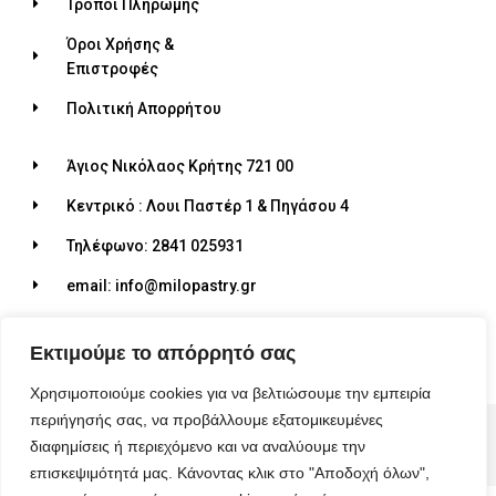
Τρόποι Πληρωμής
Όροι Χρήσης &
Επιστροφές
Πολιτική Απορρήτου
Άγιος Νικόλαος Κρήτης 721 00
Κεντρικό : Λουι Παστέρ 1 & Πηγάσου 4
Τηλέφωνο: 2841 025931
email: info@milopastry.gr
Ωράριο λειτουργίας: 07:00 - 22:30
Εκτιμούμε το απόρρητό σας
Χρησιμοποιούμε cookies για να βελτιώσουμε την εμπειρία
περιήγησής σας, να προβάλλουμε εξατομικευμένες
© 2026 ALL RIGHTS RESERVED​
διαφημίσεις ή περιεχόμενο και να αναλύουμε την
MADE WITH ❤ BY BLUEBIRD ADVERTISING​
επισκεψιμότητά μας. Κάνοντας κλικ στο "Αποδοχή όλων",