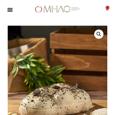
0
Μεταπηδήστε
στο
περιεχόμενο