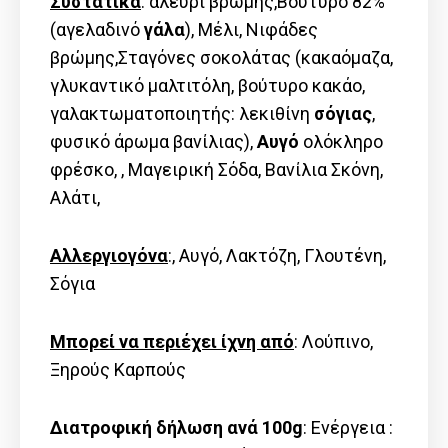
Συστατικά
: αλεύρι βρώμης,Βούτυρο 82%
(αγελαδινό
γάλα
), Μέλι, Νιφάδες
βρώμης,Σταγόνες σοκολάτας (κακαόμαζα,
γλυκαντικό μαλτιτόλη, βούτυρο κακάο,
γαλακτωματοποιητής: λεκιθίνη
σόγιας
,
φυσικό άρωμα βανίλιας),
Αυγό
ολόκληρο
φρέσκο, , Μαγειρική Σόδα, Βανίλια Σκόνη,
Αλάτι,
Αλλεργιογόνα
:, Αυγό, Λακτόζη, Γλουτένη,
Σόγια
Μπορεί να περιέχει ίχνη από
: Λούπινο,
Ξηρούς Καρπούς
Διατροφική δήλωση ανά 100g
: Ενέργεια :