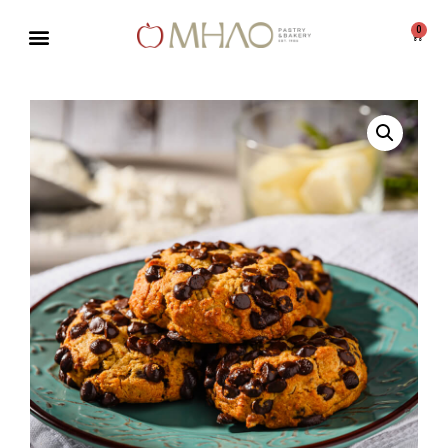
0
Μεταπηδήστε
στο
περιεχόμενο