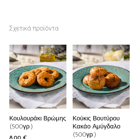
Σχετικά προϊόντα
Κουλουράκι Βρώμης
Κούκις Βουτύρου
(500γρ.)
Κακάο Αμύγδαλο
(500γρ.)
8,00
€