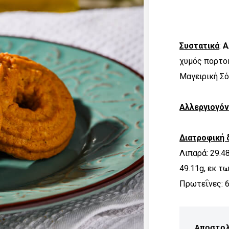
Συστατικά
:
Α
χυμός πορτο
Μαγειρική Σ
Αλλεργιογό
Διατροφική 
Λιπαρά: 29.4
49.11g, εκ τ
Πρωτεΐνες: 6.
Αποστο