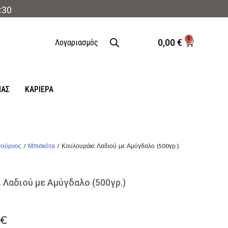
:30
0
0,00
€
Λογαριασμός
ΜΑΣ
ΚΑΡΙΈΡΑ
ούρνος
/
Μπισκότα
/ Κουλουράκι Λαδιού με Αμύγδαλο (500γρ.)
 Λαδιού με Αμύγδαλο (500γρ.)
0
€