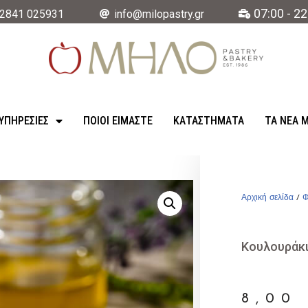
07:00 - 22
2841 025931
info@milopastry.gr
ΥΠΗΡΕΣΊΕΣ
ΠΟΙΟΙ ΕΙΜΑΣΤΕ
ΚΑΤΑΣΤΉΜΑΤΑ
ΤΑ ΝΈΑ 
Αρχική σελίδα
/
Φ
Κουλουράκι
8,0