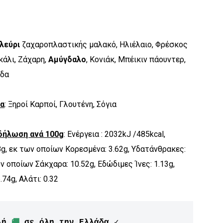
λεύρι
ζαχαροπλαστικής μαλακό, Ηλιέλαιο, Φρέσκος
κάλι, Ζάχαρη,
Αμύγδαλο
, Κονιάκ, Μπέικιν πάουντερ,
όδα
να
: Ξηροί Καρποί, Γλουτένη, Σόγια
δήλωση ανά 100g
: Ενέργεια : 2032kJ /485kcal,
8g, εκ των οποίων Kορεσμένα: 3.62g, Υδατάνθρακες:
ων οποίων Σάκχαρα: 10.52g, Εδώδιμες Ίνες: 1.13g,
74g, Αλάτι: 0.32
λή 
🚚
 σε όλη την Ελλάδα ✓