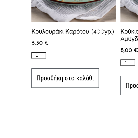
Κουλουράκι Καρότου (400γρ.)
Κούκι
Αμύγδ
6,50
€
8,00
€
Προσθήκη στο καλάθι
Προσ