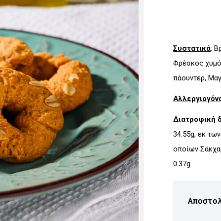
Συστατικά
: 
Φρέσκος χυμό
πάουντερ, Μαγ
Αλλεργιογόν
Διατροφική 
34.55g, εκ τω
οποίων Σάκχαρα
0.37g
Αποστο