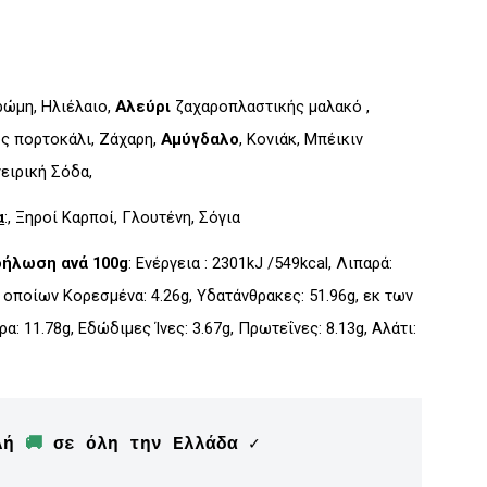
Βρώμη, Ηλιέλαιο,
Αλεύρι
ζαχαροπλαστικής μαλακό ,
ς πορτοκάλι, Ζάχαρη,
Αμύγδαλο
, Κονιάκ, Μπέικιν
ειρική Σόδα,
α
:, Ξηροί Καρποί, Γλουτένη, Σόγια
δήλωση ανά 100g
: Ενέργεια : 2301kJ /549kcal, Λιπαρά:
ν οποίων Kορεσμένα: 4.26g, Υδατάνθρακες: 51.96g, εκ των
: 11.78g, Εδώδιμες Ίνες: 3.67g, Πρωτεΐνες: 8.13g, Αλάτι:
λή 
🚚
 σε όλη την Ελλάδα ✓