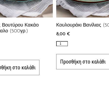
ς Βουτύρου Κακάο
Κουλουράκι Βανίλιας (5
αλο (500γρ.)
8,00
€
Προσθήκη στο καλάθι
θήκη στο καλάθι