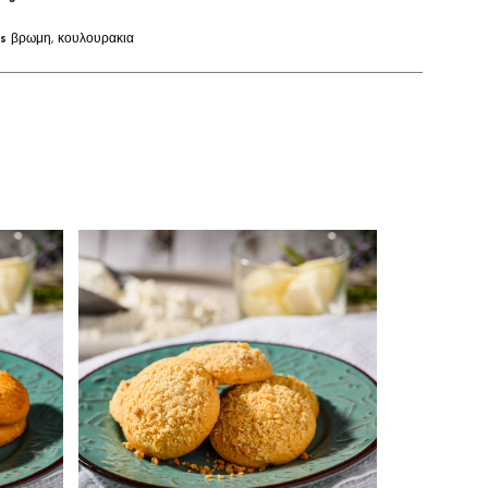
s
βρωμη
,
κουλουρακια