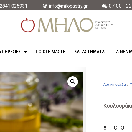
07:00 - 22
2841 025931
info@milopastry.gr
ΥΠΗΡΕΣΊΕΣ
ΠΟΙΟΙ ΕΙΜΑΣΤΕ
ΚΑΤΑΣΤΉΜΑΤΑ
ΤΑ ΝΈΑ 
Αρχική σελίδα
/
Φ
Κουλουράκι
8,0