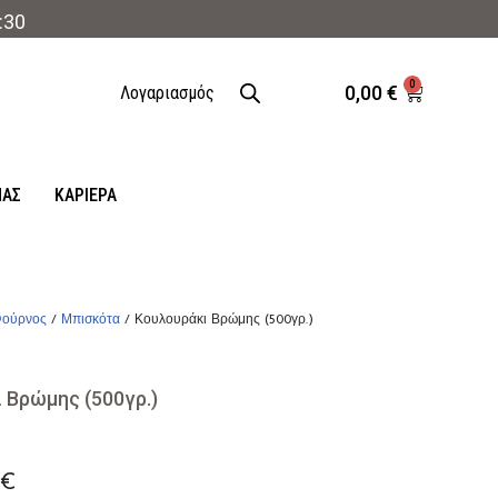
:30
0
0,00
€
Λογαριασμός
ΜΑΣ
ΚΑΡΙΈΡΑ
ούρνος
/
Μπισκότα
/ Κουλουράκι Βρώμης (500γρ.)
 Βρώμης (500γρ.)
0
€