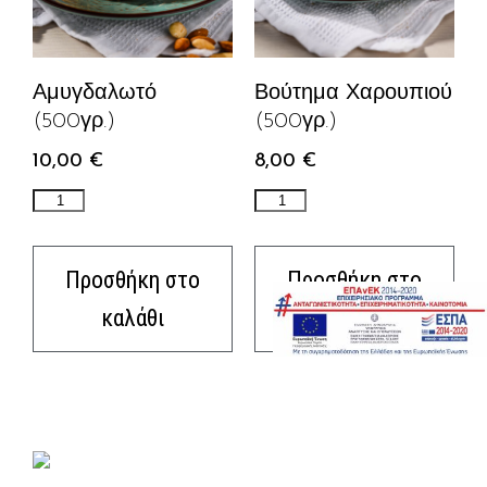
Αμυγδαλωτό
Βούτημα Χαρουπιού
(500γρ.)
(500γρ.)
10,00
€
8,00
€
Προσθήκη στο
Προσθήκη στο
καλάθι
καλάθι