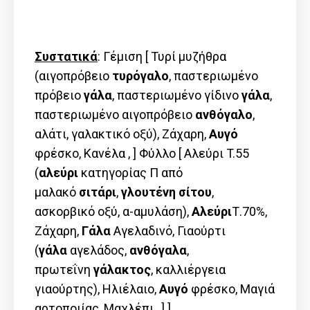
Συστατικά
: Γέμιση [ Τυρί μυζήθρα
(αιγοπρόβειο
τυρόγαλo
, παστεριωμένο
πρόβειο
γάλα
, παστεριωμένο γίδινο
γάλα
,
παστεριωμένο αιγοπρόβειο
ανθόγαλο
,
αλάτι, γαλακτικό οξύ), Ζάχαρη,
Αυγό
φρέσκο, Κανέλα , ] Φύλλο [ Αλεύρι T.55
(
αλεύρι
κατηγορίας Π από
μαλακό
σιτάρι
,
γλουτένη
σίτου
,
ασκορβικό οξύ, α-αμυλάση),
Αλεύρι
Τ.70%,
Ζάχαρη,
Γάλα
Αγελαδινό, Γιαούρτι
(
γάλα
αγελάδος,
ανθόγαλα
,
πρωτεΐνη
γάλακτος
, καλλιέργεια
γιαούρτης), Ηλιέλαιο,
Αυγό
φρέσκο, Μαγιά
αρτοποιίας, Μαχλέπι , ] ]