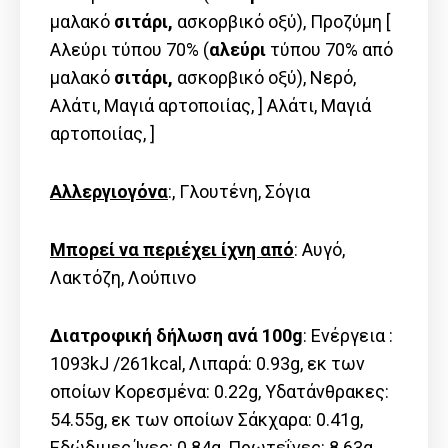
μαλακό
σιτάρι,
ασκορβικό οξύ), Προζύμη [
Αλεύρι τύπου 70% (
αλεύρι
τύπου 70% από
μαλακό
σιτάρι,
ασκορβικό οξύ), Νερό,
Αλάτι, Μαγιά αρτοποιίας, ] Αλάτι, Μαγιά
αρτοποιίας, ]
Αλλεργιογόνα
:, Γλουτένη, Σόγια
Μπορεί να περιέχει ίχνη από
: Αυγό,
Λακτόζη, Λούπινο
Διατροφική δήλωση ανά 100g
: Ενέργεια :
1093kJ /261kcal, Λιπαρά: 0.93g, εκ των
οποίων Kορεσμένα: 0.22g, Υδατάνθρακες:
54.55g, εκ των οποίων Σάκχαρα: 0.41g,
Εδώδιμες Ίνες: 0.84g, Πρωτεΐνες: 8.63g,