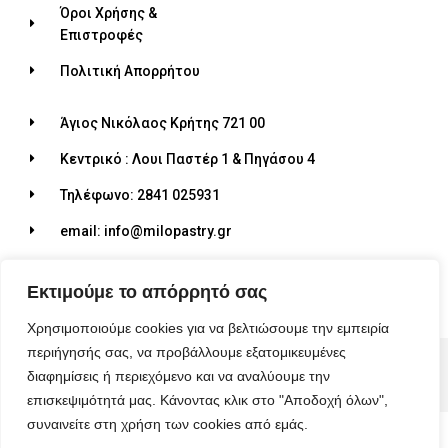
Όροι Χρήσης &
Επιστροφές
Πολιτική Απορρήτου
Άγιος Νικόλαος Κρήτης 721 00
Κεντρικό : Λουι Παστέρ 1 & Πηγάσου 4
Τηλέφωνο: 2841 025931
email: info@milopastry.gr
Ωράριο λειτουργίας: 07:00 - 22:30
Εκτιμούμε το απόρρητό σας
Χρησιμοποιούμε cookies για να βελτιώσουμε την εμπειρία
περιήγησής σας, να προβάλλουμε εξατομικευμένες
© 2026 ALL RIGHTS RESERVED​
διαφημίσεις ή περιεχόμενο και να αναλύουμε την
MADE WITH ❤ BY BLUEBIRD ADVERTISING​
επισκεψιμότητά μας. Κάνοντας κλικ στο "Αποδοχή όλων",
συναινείτε στη χρήση των cookies από εμάς.