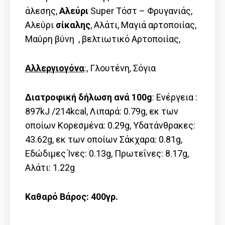
άλεσης,
Αλεύρι
Super Τόστ – Φρυγανιάς,
Αλεύρι
σίκαλης
, Αλάτι, Μαγιά αρτοποιίας,
Μαύρη βύνη , βελτιωτικό Αρτοποιίας,
Αλλεργιογόνα
:, Γλουτένη, Σόγια
Διατροφική δήλωση ανά 100g
: Ενέργεια :
897kJ /214kcal, Λιπαρά: 0.79g, εκ των
οποίων Kορεσμένα: 0.29g, Υδατάνθρακες:
43.62g, εκ των οποίων Σάκχαρα: 0.81g,
Εδώδιμες Ίνες: 0.13g, Πρωτεΐνες: 8.17g,
Αλάτι: 1.22g
Καθαρό Βάρος: 400γρ.