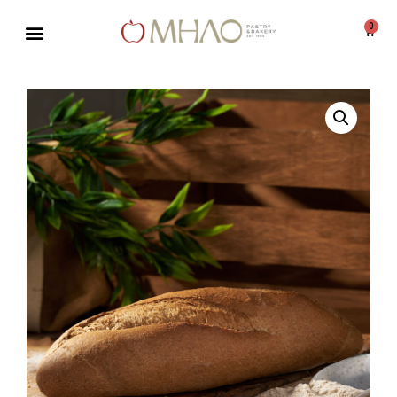
0
Μεταπηδήστε
στο
περιεχόμενο