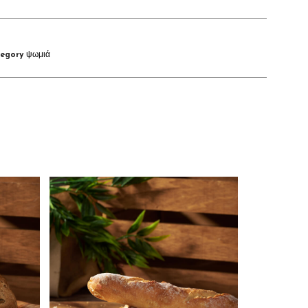
egory
ψωμιά