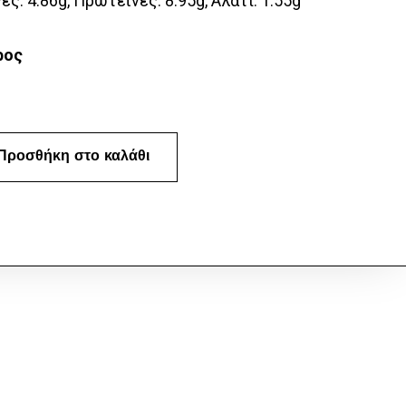
ες: 4.86g, Πρωτεΐνες: 8.95g, Αλάτι: 1.55g
ρος
Προσθήκη στο καλάθι