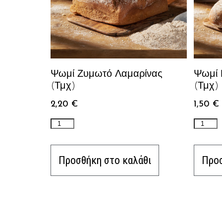
Ψωμί Ζυμωτό Λαμαρίνας
Ψωμί 
(Τμχ)
(Τμχ)
2,20
€
1,50
€
Προσθήκη στο καλάθι
Προσ