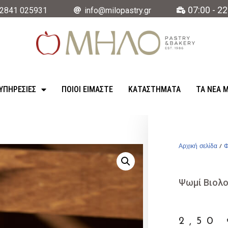
07:00 - 22
2841 025931
info@milopastry.gr
ΥΠΗΡΕΣΊΕΣ
ΠΟΙΟΙ ΕΙΜΑΣΤΕ
ΚΑΤΑΣΤΉΜΑΤΑ
ΤΑ ΝΈΑ 
Αρχική σελίδα
/
Φ
Ψωμί Βιολο
2,50