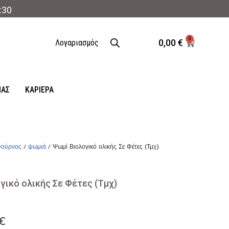
:30
0
0,00
€
Λογαριασμός
ΜΑΣ
ΚΑΡΙΈΡΑ
ούρνος
/
ψωμιά
/ Ψωμί Βιολογικό ολικής Σε Φέτες (Τμχ)
γικό ολικής Σε Φέτες (Τμχ)
€