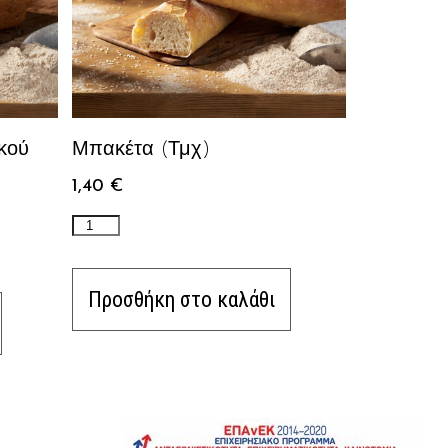
κού
Μπακέτα (Τμχ)
1,40
€
Προσθήκη στο καλάθι