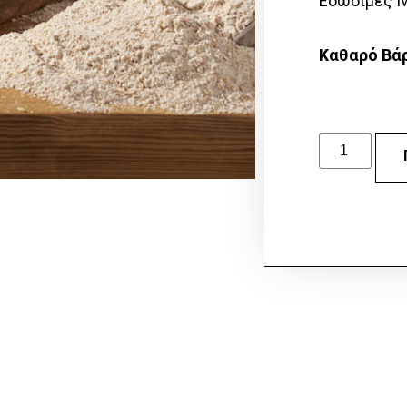
Εδώδιμες Ίν
Καθαρό Βά