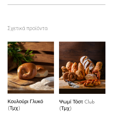
Σχετικά προϊόντα
Κουλούρι Γλυκό
Ψωμί Τόστ Club
(Τμχ)
(Τμχ)