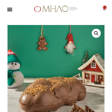
0
Μεταπηδήστε
στο
περιεχόμενο