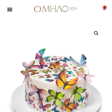
0
Μεταπηδήστε
στο
περιεχόμενο