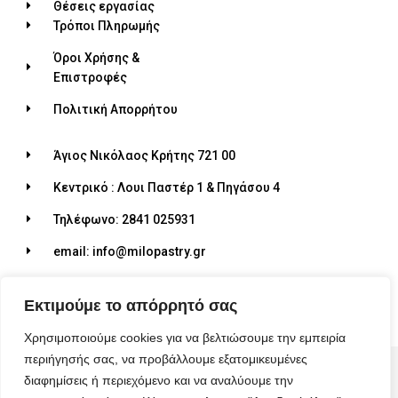
Θέσεις εργασίας
Τρόποι Πληρωμής
Όροι Χρήσης &
Επιστροφές
Πολιτική Απορρήτου
Άγιος Νικόλαος Κρήτης 721 00
Κεντρικό : Λουι Παστέρ 1 & Πηγάσου 4
Τηλέφωνο: 2841 025931
email: info@milopastry.gr
Ωράριο λειτουργίας: 07:00 - 22:30
Εκτιμούμε το απόρρητό σας
Χρησιμοποιούμε cookies για να βελτιώσουμε την εμπειρία
περιήγησής σας, να προβάλλουμε εξατομικευμένες
© 2026 ALL RIGHTS RESERVED​
διαφημίσεις ή περιεχόμενο και να αναλύουμε την
MADE WITH ❤ BY BLUEBIRD ADVERTISING​