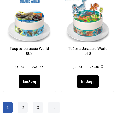
Τούρτα Jurassic World
Τούρτα Jurassic World
002
010
32,00
€
–
75,00
€
35,00
€
–
78,00
€
Επιλογή
Επιλογή
1
2
3
→