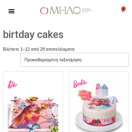
0
Μεταπηδήστε
στο
περιεχόμενο
birtday cakes
Βλέπετε 1–12 από 29 αποτελέσματα