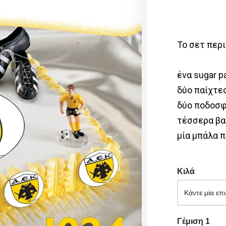
Το σετ περι
ένα sugar p
δύο παίχτε
δύο ποδοσφ
τέσσερα βα
μία μπάλα 
Κιλά
Γέμιση 1