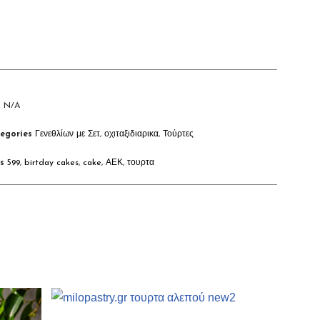
U
N/A
egories
Γενεθλίων με Σετ
,
οχιταξιδιαρικα
,
Τούρτες
s
599
,
birtday cakes
,
cake
,
ΑΕΚ
,
τουρτα