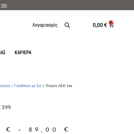
:30
0
0,00
€
Λογαριασμός
ΜΑΣ
ΚΑΡΙΈΡΑ
ούρτες
/
Γενεθλίων με Σετ
/ Τούρτα ΑΕΚ 599
 599
0
€
–
89,00
€