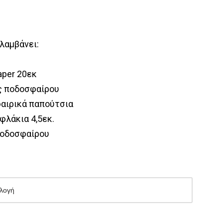
λαμβάνει:
aper 20εκ
ς ποδοσφαίρου
αιρικά παπούτσια
φλάκια 4,5εκ.
ποδοσφαίρου