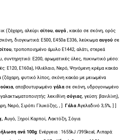
έικ (ζάχαρη, αλεύρι
σίτου
,
αυγά
, κακάο σε σκόνη, ορός
σκόνη, διογκωτικά: Ε500, Ε450a Ε336, λεύκωμα
αυγού
σε
σίτου
, τροποποιημένο άμυλο Ε1442, αλάτι, στερεά
, συντηρητικό: Ε200, αρωματικές ύλες, πυκνωτικό μέσο:
ές: Ε120, Ε160a), Ηλιέλαιο, Νερό, Ψηνόμενη κρέμα κακάο
 (ζάχαρη, φυτικό λίπος, σκόνη κακάο με μειωμένα
ούκια
, αποβουτυρωμένο
γάλα
σε σκόνη, υδρογονωμένο
 γαλακτωματοποιητής: λεκιθίνη
σόγιας
, γεύση: βανιλίνη),
αρη, Νερό, Σιρόπι Γλυκόζης, , ]
Γάλα
Αγελαδινό 3,5%, ] ]
α
:, Αυγό, Ξηροί Καρποί, Λακτόζη, Σόγια
δήλωση ανά 100g
: Ενέργεια : 1655kJ /395kcal, Λιπαρά: