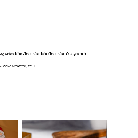
egories
Κέικ -Τσουρέκι
,
Κέικ/Τσουρέκι
,
Οικογενιακά
s
σοκολατοπιτα
,
ταψι