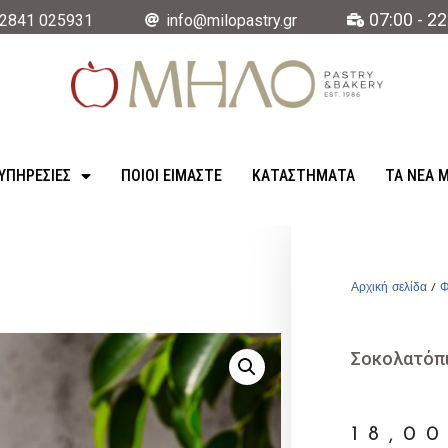
07:00 - 22
2841 025931
info@milopastry.gr
ΥΠΗΡΕΣΊΕΣ
ΠΟΙΟΙ ΕΙΜΑΣΤΕ
ΚΑΤΑΣΤΉΜΑΤΑ
ΤΑ ΝΈΑ 
Αρχική σελίδα
/
Φ
Σοκολατόπ
18,0