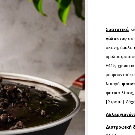
Συστατικά
: κ
γάλακτος
σε 
σκόνη, άμυλο
αμυλοσιροπίου
Ε415, χρωστικ
με φουντούκια
λιπαρά,
φουντ
φυτικό λίπος,
] Σιρόπι [ Ζάχ
Αλλεργιογόν
Διατροφική 