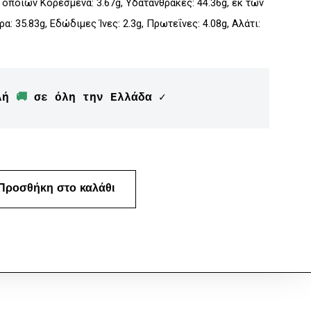
ν οποίων Kορεσμένα: 3.67g, Υδατάνθρακες: 44.36g, εκ των
: 35.83g, Εδώδιμες Ίνες: 2.3g, Πρωτεΐνες: 4.08g, Αλάτι:
λή 
🚚
 σε όλη την Ελλάδα ✓
Προσθήκη στο καλάθι