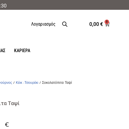
:30
0
0,00
€
Λογαριασμός
ΜΑΣ
ΚΑΡΙΈΡΑ
ούρνος
/
Κέικ -Τσουρέκι
/ Σοκολατόπιτα Ταψί
ιτα Ταψί
0
€