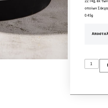
22.14g, εκ τω
οποίων Σάκχαρα
0.45g
Αποστο