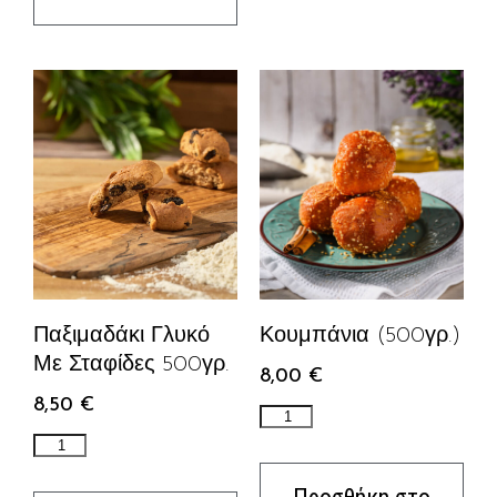
Κουμπάνια (500γρ.)
Παξιμαδάκι Γλυκό
Με Σταφίδες 500γρ.
8,00
€
8,50
€