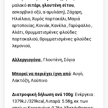
μαλακό
σιτάρι
,
γλουτένη
σίτου
,
ασκορβικό οξύ, α-αμυλάση), Ζάχαρη,
Ηλιέλαιο, Χυμός πορτοκάλι, Μαγιά
αρτοποιίας, Κονιάκ, Κανέλα , Γαρύφαλλο ,
Αλάτι, Θρυμματισμένες φλούδες
πορτοκαλιού, Θρυμματισμένες φλούδες
λεμονιού,
Αλλεργιογόνα
:, Γλουτένη, Σόγια
Μπορεί να περιέχει ίχνη από
: Αυγό,
Λακτόζη, Λούπινο
Διατροφική δήλωση ανά 100g
: Ενέργεια :
1379kJ /329kcal, Λιπαρά: 5.58g, εκ των
οποίων Kορεσμένα: 0.76g, Υδατάνθρακες: