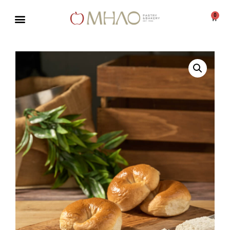
0
Μεταπηδήστε
στο
περιεχόμενο