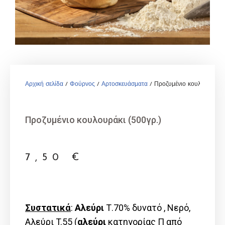
Αρχική σελίδα
/
Φούρνος
/
Αρτοσκευάσματα
/ Προζυμένιο κουλουράκι (
Προζυμένιο κουλουράκι (500γρ.)
7,50
€
Συστατικά
:
Αλεύρι
Τ.70% δυνατό , Νερό,
Αλεύρι T.55 (
αλεύρι
κατηγορίας Π από