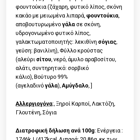
φουντούκια (ζάχαρη, φυτικό λίπος, σκόνη
κακάο με μειωμένα λιπαρά,
φουντούκια
,
αποβουτυρωμένο
γάλα
σε σκόνη,
υδρογονωμένο φυτικό λίπος,
γαλακτωματοποιητής: λεκιθίνη
σόγιας
,
γεύση: βανιλίνη), Φύλλο κρούστας
(αλεύρι
σίτου
, νερό, άμυλο αραβοσίτου,
αλάτι, συντηρητικό: σορβικό
κάλιο), Βούτυρο 99%
(αγελαδινό
γάλα
),
Αμύγδαλο
, ]
Αλλεργιογόνα
:, Ξηροί Καρποί, Λακτόζη,
Γλουτένη, Σόγια
Διατροφική δήλωση ανά 100g
: Ενέργεια :
1746kJ /417kcal, Λιπαρά: 20.86g, εκ των