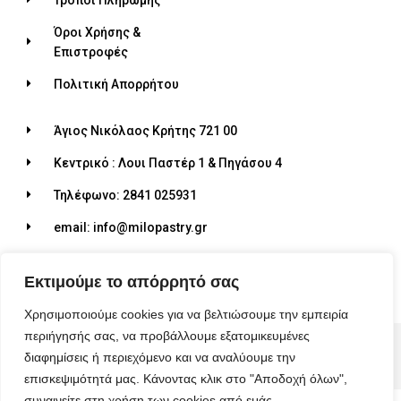
Όροι Χρήσης &
Επιστροφές
Πολιτική Απορρήτου
Άγιος Νικόλαος Κρήτης 721 00
Κεντρικό : Λουι Παστέρ 1 & Πηγάσου 4
Τηλέφωνο: 2841 025931
email: info@milopastry.gr
Ωράριο λειτουργίας: 07:00 - 22:30
Εκτιμούμε το απόρρητό σας
Χρησιμοποιούμε cookies για να βελτιώσουμε την εμπειρία
περιήγησής σας, να προβάλλουμε εξατομικευμένες
© 2026 ALL RIGHTS RESERVED​
διαφημίσεις ή περιεχόμενο και να αναλύουμε την
MADE WITH ❤ BY BLUEBIRD ADVERTISING​
επισκεψιμότητά μας. Κάνοντας κλικ στο "Αποδοχή όλων",
συναινείτε στη χρήση των cookies από εμάς.