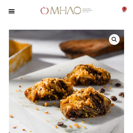
0
Μεταπηδήστε
στο
περιεχόμενο