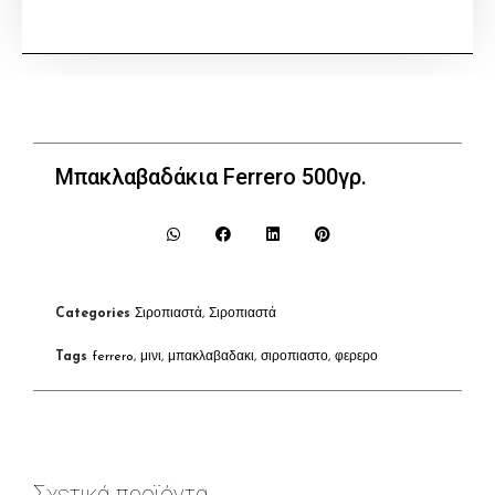
Μπακλαβαδάκια Ferrero 500γρ.
Categories
Σιροπιαστά
,
Σιροπιαστά
Tags
ferrero
,
μινι
,
μπακλαβαδακι
,
σιροπιαστο
,
φερερο
Σχετικά προϊόντα