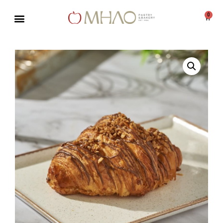
0
Μεταπηδήστε
στο
περιεχόμενο