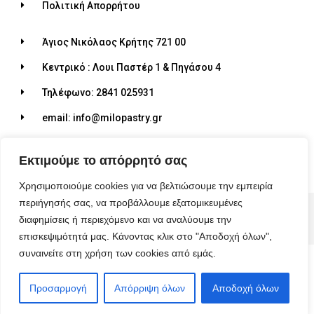
Πολιτική Απορρήτου
Άγιος Νικόλαος Κρήτης 721 00
Κεντρικό : Λουι Παστέρ 1 & Πηγάσου 4
Τηλέφωνο: 2841 025931
email: info@milopastry.gr
Ωράριο λειτουργίας: 07:00 - 22:30
Εκτιμούμε το απόρρητό σας
Χρησιμοποιούμε cookies για να βελτιώσουμε την εμπειρία
περιήγησής σας, να προβάλλουμε εξατομικευμένες
© 2026 ALL RIGHTS RESERVED​
διαφημίσεις ή περιεχόμενο και να αναλύουμε την
MADE WITH ❤ BY BLUEBIRD ADVERTISING​
επισκεψιμότητά μας. Κάνοντας κλικ στο "Αποδοχή όλων",
συναινείτε στη χρήση των cookies από εμάς.
Προσαρμογή
Απόρριψη όλων
Αποδοχή όλων