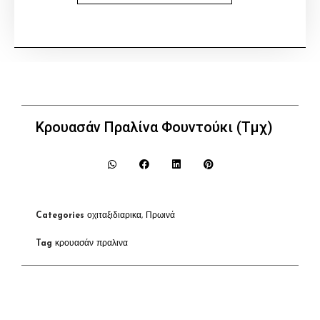
Κρουασάν Πραλίνα Φουντούκι (Τμχ)
Categories
οχιταξιδιαρικα
,
Πρωινά
Tag
κρουασάν πραλινα