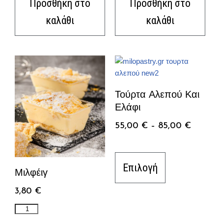
Προσθήκη στο
Προσθήκη στο
καλάθι
καλάθι
Τούρτα Αλεπού Και
Ελάφι
55,00
€
–
85,00
€
Επιλογή
Μιλφέιγ
3,80
€