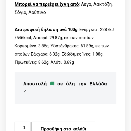
Μπορεί να περιέχει ίχνη από
: Αυγό, Λακτόζη,
Σόγια, Λούπινο
Διατροφική δήλωση ανά 100g
: Ενέργεια : 2287kJ
/546kcal, Λιπαρά: 29.87g, εκ των οποίων
Kορεσμένα: 3.85g, Υδατάνθρακες: 61.89g, εκ των
οποίων Σάκχαρα: 6.32g, Εδώδιμες Ίνες: 1.88g,
Πρωτεΐνες: 8.62g, Αλάτι: 0.69g
Αποστολή 
🚚
 σε όλη την Ελλάδα 
✓
Προσθήκη στο καλάθι