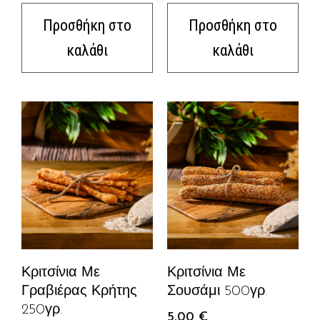
Προσθήκη στο
Προσθήκη στο
καλάθι
καλάθι
Κριτσίνια Με
Κριτσίνια Με
Γραβιέρας Κρήτης
Σουσάμι 500γρ.
250γρ.
5,00
€