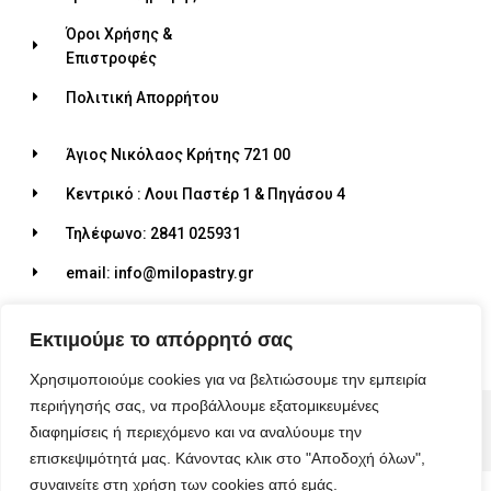
Όροι Χρήσης &
Επιστροφές
Πολιτική Απορρήτου
Άγιος Νικόλαος Κρήτης 721 00
Κεντρικό : Λουι Παστέρ 1 & Πηγάσου 4
Τηλέφωνο: 2841 025931
email: info@milopastry.gr
Ωράριο λειτουργίας: 07:00 - 22:30
Εκτιμούμε το απόρρητό σας
Χρησιμοποιούμε cookies για να βελτιώσουμε την εμπειρία
περιήγησής σας, να προβάλλουμε εξατομικευμένες
© 2026 ALL RIGHTS RESERVED​
διαφημίσεις ή περιεχόμενο και να αναλύουμε την
MADE WITH ❤ BY BLUEBIRD ADVERTISING​
επισκεψιμότητά μας. Κάνοντας κλικ στο "Αποδοχή όλων",
συναινείτε στη χρήση των cookies από εμάς.