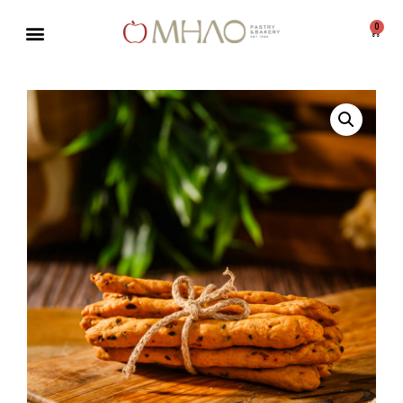
0
Μεταπηδήστε
στο
περιεχόμενο