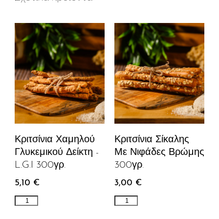
Κριτσίνια Χαμηλού
Κριτσίνια Σίκαλης
Γλυκεμικού Δείκτη -
Με Νιφάδες Βρώμης
L.G.I 300γρ.
300γρ.
5,10
€
3,00
€