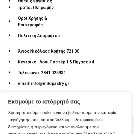
Θέσεις εργασίας
Τρόποι Πληρωμής
Όροι Χρήσης &
Επιστροφές
Πολιτική Απορρήτου
Άγιος Νικόλαος Κρήτης 721 00
Κεντρικό : Λουι Παστέρ 1 & Πηγάσου 4
Τηλέφωνο: 2841 025931
email: info@milopastry.gr
Ωράριο λειτουργίας: 07:00 - 22:30
Εκτιμούμε το απόρρητό σας
Χρησιμοποιούμε cookies για να βελτιώσουμε την εμπειρία
περιήγησής σας, να προβάλλουμε εξατομικευμένες
© 2026 ALL RIGHTS RESERVED​
διαφημίσεις ή περιεχόμενο και να αναλύουμε την
MADE WITH ❤ BY BLUEBIRD ADVERTISING​