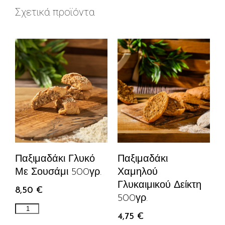
Σχετικά προϊόντα
Παξιμαδάκι
Παξιμαδάκι Γλυκό
Χαμηλού
Με Σουσάμι 500γρ.
Γλυκαιμικού Δείκτη
8,50
€
500γρ.
4,75
€