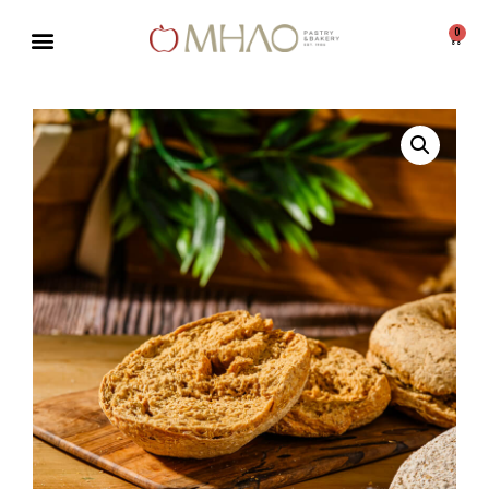
0
Μεταπηδήστε
στο
περιεχόμενο