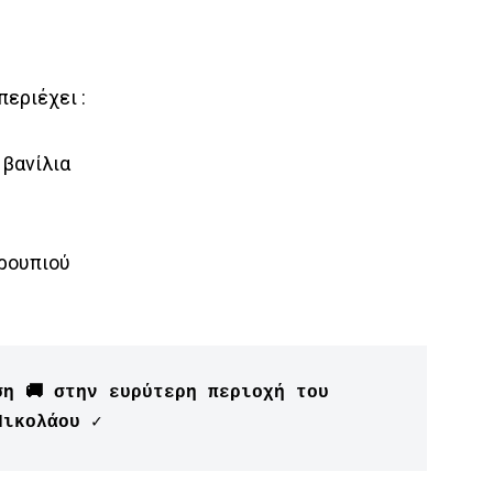
περιέχει :
 βανίλια
ρουπιού
ση 🚚 στην ευρύτερη περιοχή του 
Νικολάου ✓