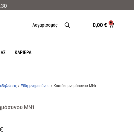
:30
0
0,00
€
Λογαριασμός
ΜΑΣ
ΚΑΡΙΈΡΑ
κδηλώσεις
/
Είδη μνημοσύνου
/ Κουτάκι μνημόσυνου ΜΝ1
νημόσυνου ΜΝ1
€