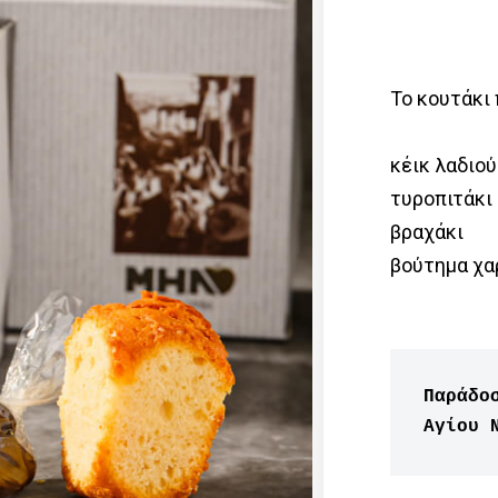
Το κουτάκι 
κέικ λαδιού
τυροπιτάκι
βραχάκι
βούτημα χα
Παράδο
Aγίου 