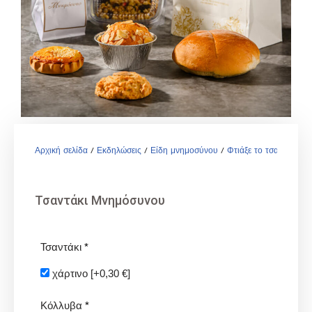
Αρχική σελίδα
/
Εκδηλώσεις
/
Είδη μνημοσύνου
/
Φτιάξε το τσαντάκι
/ Τ
Τσαντάκι Μνημόσυνου
Τσαντάκι
*
χάρτινο
[+0,30 €]
Κόλλυβα
*