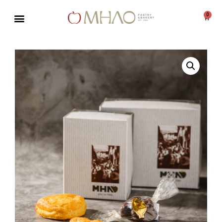
0
Μεταπηδήστε
στο
περιεχόμενο