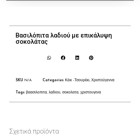
Βασιλόπιτα λαδιού με επικάλυψη
σοκολάτας
SKU
N/A
Categories
Κέικ -Τσουρέκι
,
Χριστούγεννα
Tags
βαασιλοπιτα
,
λαδιου
,
σοκολατα
,
χριστουγενα
Σχετικά προϊόντα