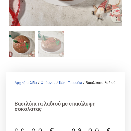
Αρχική σελίδα
/
Φούρνος
/
Κέικ -Τσουρέκι
/ Βασιλόπιτα λαδιού με επικ
Βασιλόπιτα λαδιού με επικάλυψη
σοκολάτας
20,00
€
–
29,00
€