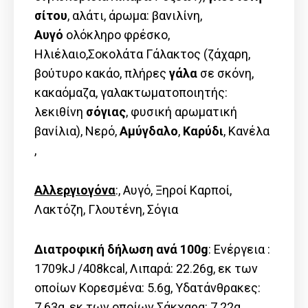
σίτου
, αλάτι, άρωμα: βανιλίνη,
Αυγό
ολόκληρο φρέσκο,
Ηλιέλαιο,Σοκολάτα Γάλακτος (ζάχαρη,
βούτυρο κακάο, πλήρες
γάλα
σε σκόνη,
κακαόμαζα, γαλακτωματοποιητής:
λεκιθίνη
σόγιας
, φυσική αρωματική
βανίλια), Νερό,
Αμύγδαλο
,
Καρύδι
, Κανέλα
,
Αλλεργιογόνα
:, Αυγό, Ξηροί Καρποί,
Λακτόζη, Γλουτένη, Σόγια
Διατροφική δήλωση ανά 100g
: Ενέργεια :
1709kJ /408kcal, Λιπαρά: 22.26g, εκ των
οποίων Kορεσμένα: 5.6g, Υδατάνθρακες:
7.63g, εκ των οποίων Σάκχαρα: 7.22g,