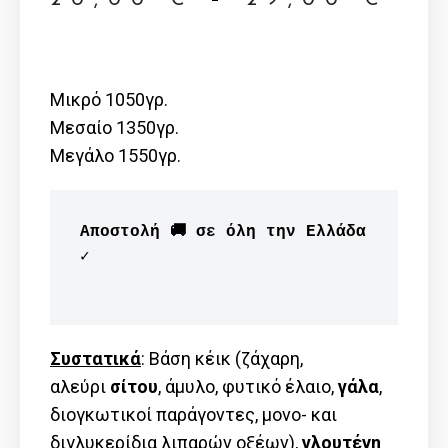
Μικρό 1050γρ.
Μεσαίο 1350γρ.
Μεγάλο 1550γρ.
Αποστολή 🚚 σε όλη την Ελλάδα 
✓

Συστατικά
: Βάση κέικ (ζάχαρη,
αλεύρι
σίτου
, άμυλο, φυτικό έλαιο,
γάλα
,
διογκωτικοί παράγοντες, μονο- και
διγλυκερίδια λιπαρών οξέων),
γλουτένη