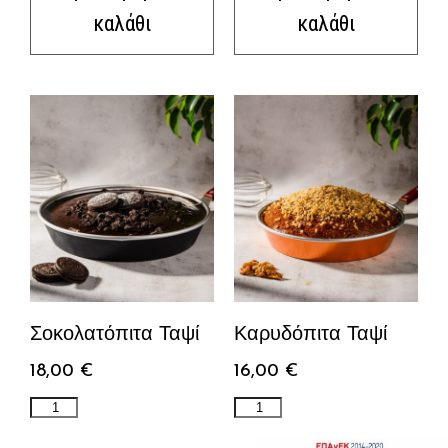
καλάθι
καλάθι
Σοκολατόπιτα Ταψί
Καρυδόπιτα Ταψί
18,00
€
16,00
€