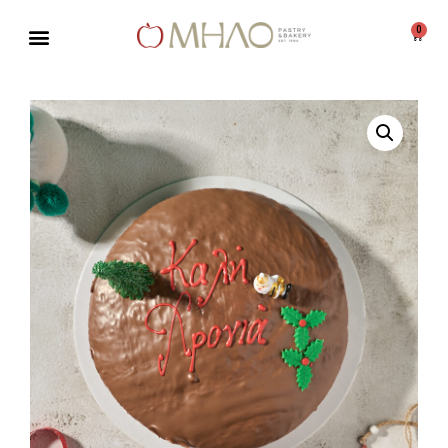
0
Μεταπηδήστε
στο
περιεχόμενο