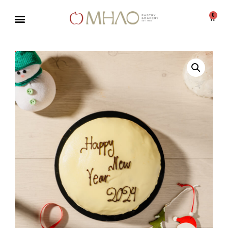
0
Μεταπηδήστε
στο
περιεχόμενο