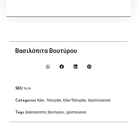
Βασιλόπιτα Βουτύρου
SKU
N/A
Categories
Κέικ -Τσουρέκι
,
Κέικ/Τσουρέκι
,
Χριστούγεννα
Tags
βαασιλοπιτα
,
βουτυρου
,
χριστουγενα