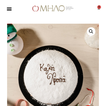
0
Μεταπηδήστε
στο
περιεχόμενο