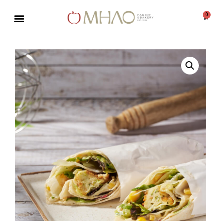
0
Μεταπηδήστε
στο
περιεχόμενο