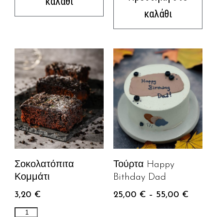
καλάθι
καλάθι
Σοκολατόπιτα
Τούρτα Happy
Κομμάτι
Bithday Dad
3,20
€
25,00
€
–
55,00
€