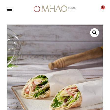
0
Μεταπηδήστε
στο
περιεχόμενο