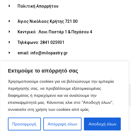
Πολιτική Απορρήτου
Άγιος Νικόλαος Κρήτης 721 00
Κεντρικό : Λουι Παστέρ 1 & Πηγάσου 4
Τηλέφωνο: 2841 025931
email: info@milopastry.gr
Ωράριο λειτουργίας: 07:00 - 22:30
Εκτιμούμε το απόρρητό σας
Χρησιμοποιούμε cookies για να βελτιώσουμε την εμπειρία
περιήγησής σας, να προβάλλουμε εξατομικευμένες
© 2026 ALL RIGHTS RESERVED​
διαφημίσεις ή περιεχόμενο και να αναλύουμε την
MADE WITH ❤ BY BLUEBIRD ADVERTISING​
επισκεψιμότητά μας. Κάνοντας κλικ στο "Αποδοχή όλων",
συναινείτε στη χρήση των cookies από εμάς.
Προσαρμογή
Απόρριψη όλων
Αποδοχή όλων