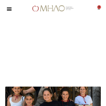
0
Μεταπηδήστε
στο
περιεχόμενο