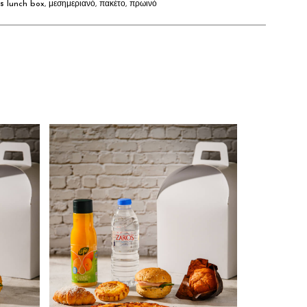
s
lunch box
,
μεσημεριανό
,
πακέτο
,
πρωινό