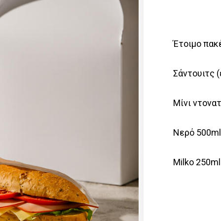
Έτοιμο πακ
Σάντουιτς (
Μίνι ντονα
Νερό 500m
Milko 250ml