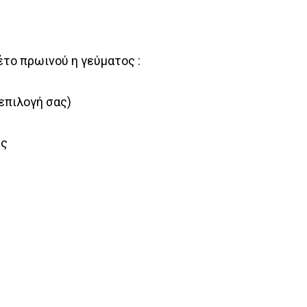
έτο πρωινού η γεύματος :
επιλογή σας)
τς
l