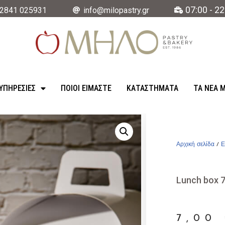
07:00 - 22
2841 025931
info@milopastry.gr
ΥΠΗΡΕΣΊΕΣ
ΠΟΙΟΙ ΕΙΜΑΣΤΕ
ΚΑΤΑΣΤΉΜΑΤΑ
ΤΑ ΝΈΑ 
Αρχική σελίδα
/
Ε
Lunch box 
7,00