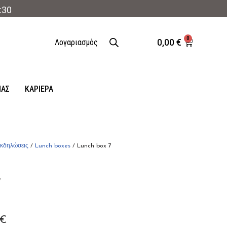
:30
0
0,00
€
Λογαριασμός
ΜΑΣ
ΚΑΡΙΈΡΑ
κδηλώσεις
/
Lunch boxes
/ Lunch box 7
7
€