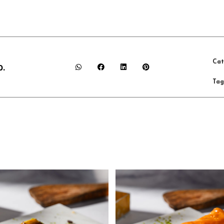
Cat
ρ.
Tag