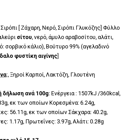
: Σιρόπι [ Ζάχαρη, Νερό, Σιρόπι Γλυκόζης] Φύλλο
αλεύρι
σίτου
, νερό, άμυλο αραβοσίτου, αλάτι,
: σορβικό κάλιο), Βούτυρο 99% (αγελαδινό
δαλο φυστίκη αιγίνης
]
όνα
:, Ξηροί Καρποί, Λακτόζη, Γλουτένη
ή δήλωση ανά 100g
: Ενέργεια : 1507kJ /360kcal,
33g, εκ των οποίων Kορεσμένα: 6.24g,
ς: 56.11g, εκ των οποίων Σάκχαρα: 40.2g,
ες: 1.17g, Πρωτεΐνες: 3.97g, Αλάτι: 0.28g