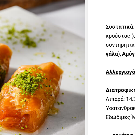
Συστατικά
κρούστας (
συντηρητικό
γάλα
),
Αμύγ
Αλλεργιογ
Διατροφικ
Λιπαρά: 14.
Υδατάνθρακε
Εδώδιμες Ίν