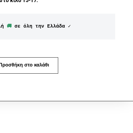
στο κιλό 15-17.
λή 
🚚
 σε όλη την Ελλάδα ✓
Προσθήκη στο καλάθι