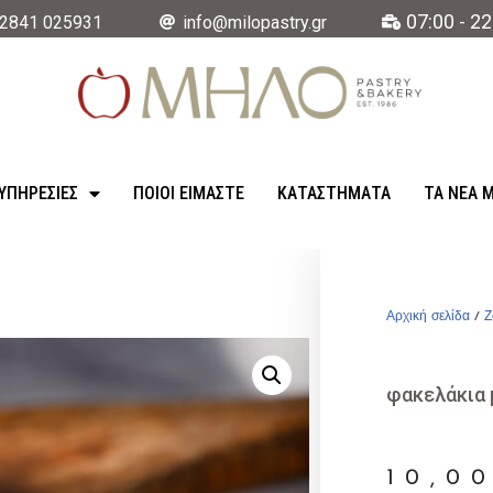
07:00 - 22
2841 025931
info@milopastry.gr
ΥΠΗΡΕΣΊΕΣ
ΠΟΙΟΙ ΕΙΜΑΣΤΕ
ΚΑΤΑΣΤΉΜΑΤΑ
ΤΑ ΝΈΑ 
Αρχική σελίδα
/
Ζ
φακελάκια 
10,0