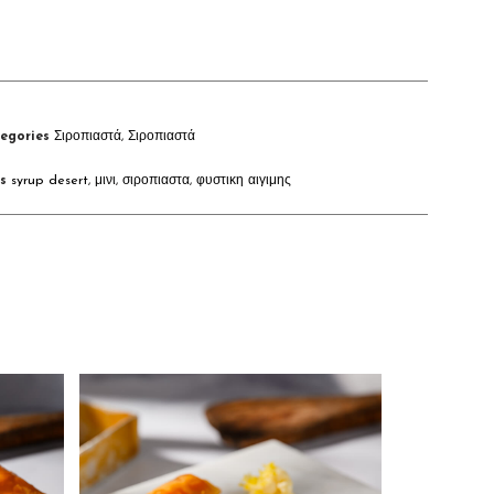
egories
Σιροπιαστά
,
Σιροπιαστά
s
syrup desert
,
μινι
,
σιροπιαστα
,
φυστικη αιγιμης