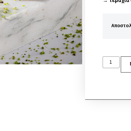
→ τεμάχια 
Αποστο