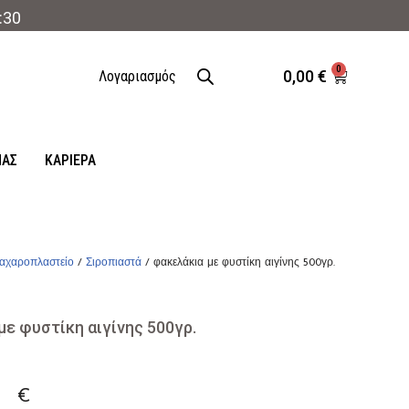
:30
0
0,00
€
Λογαριασμός
ΜΑΣ
ΚΑΡΙΈΡΑ
αχαροπλαστείο
/
Σιροπιαστά
/ φακελάκια με φυστίκη αιγίνης 500γρ.
με φυστίκη αιγίνης 500γρ.
0
€