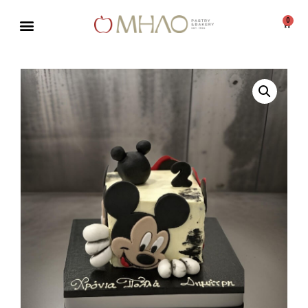
0
Μεταπηδήστε
στο
περιεχόμενο