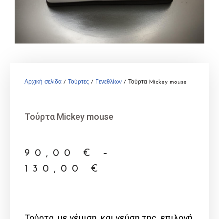
Αρχική σελίδα
/
Τούρτες
/
Γενεθλίων
/ Τούρτα Mickey mouse
Τούρτα Mickey mouse
90,00
€
–
130,00
€
Τούρτα με γέμιση και γεύση της επιλογή