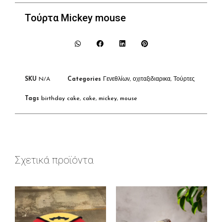
Τούρτα Mickey mouse
SKU
N/A
Categories
Γενεθλίων
,
οχιταξιδιαρικα
,
Τούρτες
Tags
birthday cake
,
cake
,
mickey
,
mouse
Σχετικά προϊόντα