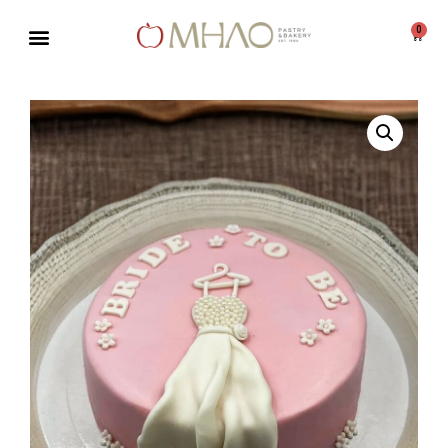
0
Μεταπηδήστε
στο
περιεχόμενο