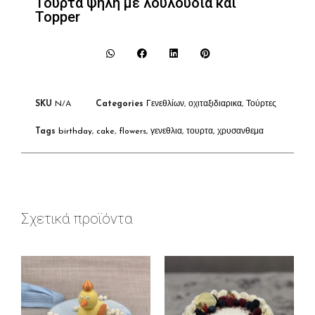
Τούρτα ψηλή με λουλούδια και
Topper
SKU
N/A
Categories
Γενεθλίων
,
οχιταξιδιαρικα
,
Τούρτες
Tags
birthday
,
cake
,
flowers
,
γενεθλια
,
τουρτα
,
χρυσανθεμα
Σχετικά προϊόντα