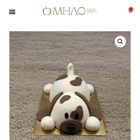
0
Μεταπηδήστε
στο
περιεχόμενο