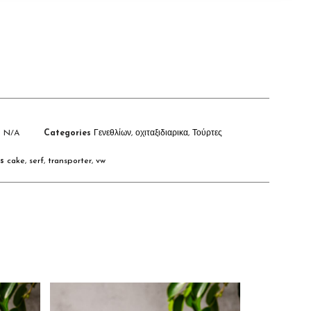
U
N/A
Categories
Γενεθλίων
,
οχιταξιδιαρικα
,
Τούρτες
s
cake
,
serf
,
transporter
,
vw