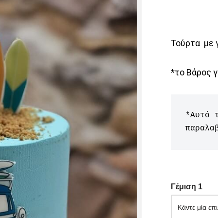
Τούρτα με γ
*το Βάρος γ
*Αυτό 
παραλα
Γέμιση 1