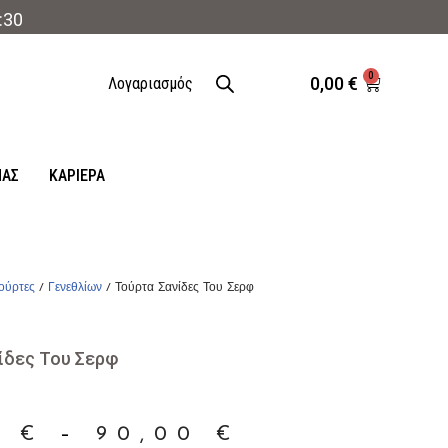
:30
0
0,00
€
Λογαριασμός
ΜΑΣ
ΚΑΡΙΈΡΑ
ούρτες
/
Γενεθλίων
/ Τούρτα Σανίδες Του Σερφ
ίδες Του Σερφ
0
€
–
90,00
€