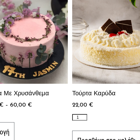
α Με Χρυσάνθεμα
Τούρτα Καρύδα
€
–
60,00
€
22,00
€
ογή