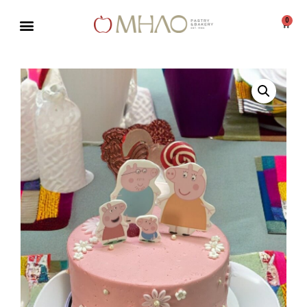
0
Μεταπηδήστε
στο
περιεχόμενο