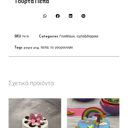
Τούρτα Πέπα
SKU
N/A
Categories
Γενεθλίων
,
οχιταξιδιαρικα
Tags
pepa pig
,
πεπα
,
το γουρουνακι
Σχετικά προϊόντα