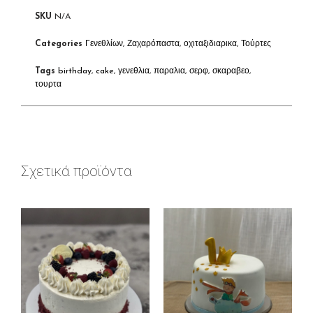
SKU
N/A
Categories
Γενεθλίων
,
Ζαχαρόπαστα
,
οχιταξιδιαρικα
,
Τούρτες
Tags
birthday
,
cake
,
γενεθλια
,
παραλια
,
σερφ
,
σκαραβεο
,
τουρτα
Σχετικά προϊόντα