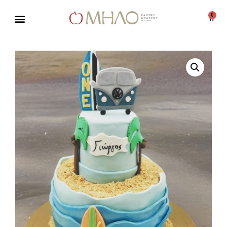
0
Μεταπηδήστε
στο
περιεχόμενο