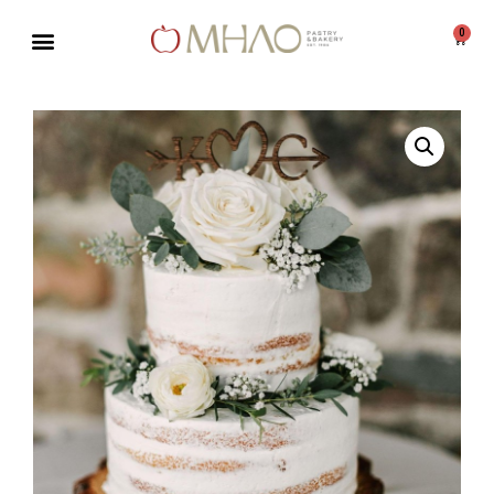
0
Μεταπηδήστε
στο
περιεχόμενο