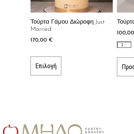
Τούρτα Γάμου Διώροφη Just
Τούρτ
Married
100,0
170,00
€
Επιλογή
Προσ