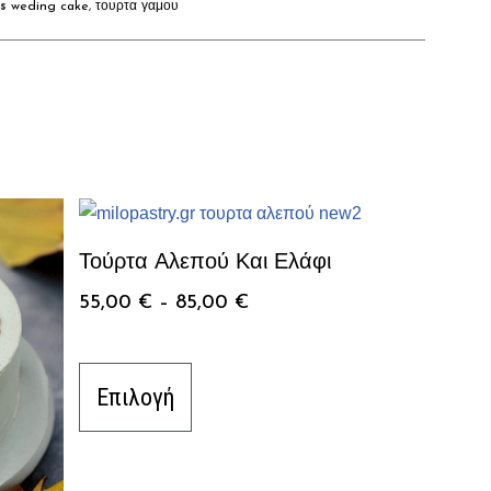
s
weding cake
,
τουρτα γαμου
Τούρτα Αλεπού Και Ελάφι
55,00
€
–
85,00
€
Επιλογή