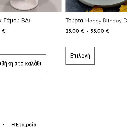
α Γάμου ΒΔ1
Τούρτα Happy Bithday 
0
€
25,00
€
–
55,00
€
Επιλογή
θήκη στο καλάθι
Η Εταιρεία