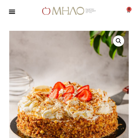
0
Μεταπηδήστε
στο
περιεχόμενο